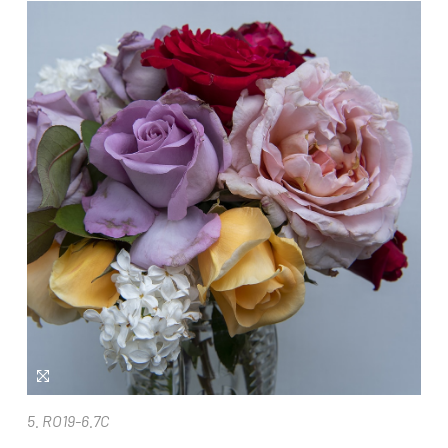
5. RO19-6.7C